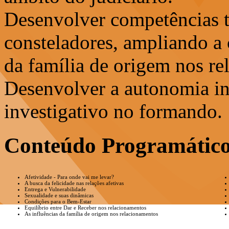
Desenvolver competências t
consteladores, ampliando a
da família de origem nos re
Desenvolver a autonomia int
investigativo no formando.
Conteúdo Programátic
Afetividade - Para onde vai me levar?
A busca da felicidade nas relações afetivas
Entrega e Vulnerabilidade
Sexualidade e suas dinâmicas
Condições para o Bem-Estar
Equilíbrio entre Dar e Receber nos relacionamentos
As influências da família de origem nos relacionamentos