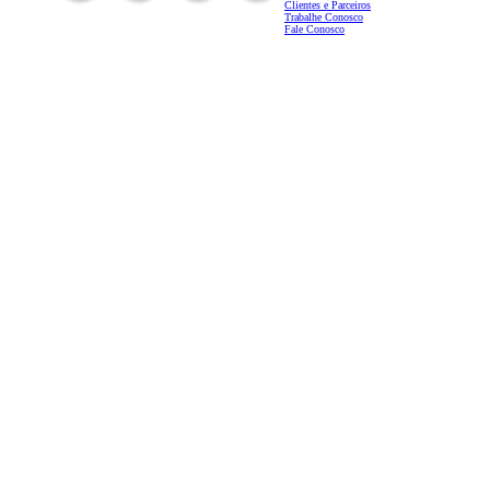
Clientes e Parceiros
Trabalhe Conosco
Fale Conosco