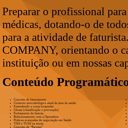
Preparar o profissional para
médicas, dotando-o de todo
para a atividade de faturist
COMPANY, orientando o cap
instituição ou em nossas cap
Conteúdo Programátic
Conceito de faturamento
Contexto mercadológico atual da área de saúde
Entendendo a conta hospitalar
Glosas (classificação e prevenção)
Fechamento da faturas
Relacionamento com a Operadora
Práticas avançadas de negociação em Saúde
TISS e TUSS na teoria
Conceito de “Pacotes”