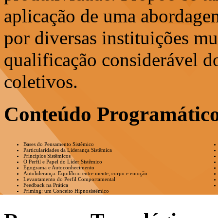
aplicação de uma abordagem
por diversas instituições m
qualificação considerável do
coletivos.
Conteúdo Programátic
Bases do Pensamento Sistêmico
Particularidades da Liderança Sistêmica
Princípios Sistêmicos
O Perfil e Papel do Líder Sistêmico
Egograma e Autoconhecimento
Autoliderança: Equilíbrio entre mente, corpo e emoção
Levantamento do Perfil Comportamental
Feedback na Prática
Priming: um Conceito Hipnosistêmico